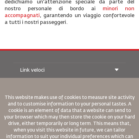
dedichiamo un'attenzione speciale da parte del
nostro personale di bordo ai
minori non
accompagnati
, garantendo un viaggio confortevole
a tutti i nostri passeggeri.
Link veloci
Prenotazione
Condizioni di trasporto
Rivista Royal Wings
This website makes use of cookies to measure site activity
Viaggiare in Gravidanza
Su Di Noi
and to customise information to your personal tastes. A
Prenotazione ferroviaria
Domande Frequenti
cookie is an element of data that a website can send to
Noleggio Auto
your browser which may then store the cookie on your hard
Bisogni Speciali
RJ Unlimited
Fai Pubblicità con noi
drive, either temporarily or long term. This means that,
oneworld
Offerta Studenti
Lavora con Noi
when you visit this website in future, we can tailor
Piano di Accessibilita' e Processo di Feeback
Tikram
Notizia
information to suit your individual preferences which can