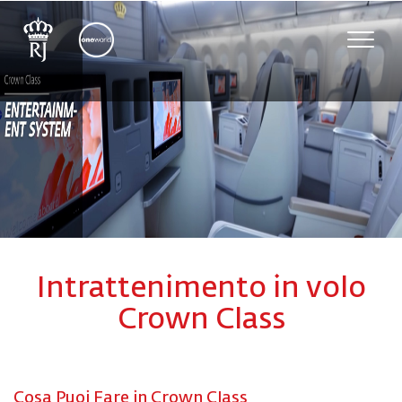
Toggle
naviga
Intrattenimento in volo
Crown Class
Cosa Puoi Fare in Crown Class