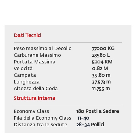
Dati Tecnici
Peso massimo al Decollo
77000
KG
Carburane Massimo
23580 L
Portata Massima
5204 KM
Velocità
0.82 M
Campata
35.80 m
Lunghezza
37.573 m
Altezza della Coda
11.755
m
Struttura Interna
Economy Class
180 Posti a Sedere
Fila della Economy Class
11-40
Distanza tra le Sedute
28–34
Pollici