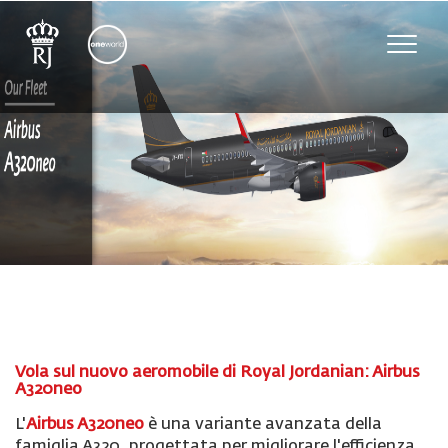
Toggle
naviga
Vola sul nuovo aeromobile di Royal Jordanian: Airbus
A320neo
L'
Airbus A320neo
è una variante avanzata della
famiglia A320, progettata per migliorare l'efficienza