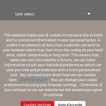
Link veloci
Prenotazione
Condizioni di trasporto
Rivista Royal Wings
This website makes use of cookies to measure site activity
Viaggiare in Gravidanza
Su Di Noi
and to customise information to your personal tastes. A
Prenotazione ferroviaria
Domande Frequenti
cookie is an element of data that a website can send to
Noleggio Auto
your browser which may then store the cookie on your hard
Bisogni Speciali
RJ Unlimited
Fai Pubblicità con noi
drive, either temporarily or long term. This means that,
oneworld
Offerta Studenti
Lavora con Noi
when you visit this website in future, we can tailor
Piano di Accessibilita' e Processo di Feeback
Tikram
Notizia
information to suit your individual preferences which can
Sistemazione in Transito
Informativa Sulla Privacy
save you time and provide you with a more personalised
Regole Aziendali Vincolanti
visit. You can read more about how we use cookies
Uffici RJ
Condizioni di Contratto
here:
COOKIE POLICY
,
You can change your cookie
commenti
Informativa Sui Cookie
preferences by using your browser settings.
Otherwise, if
Regole per il Nord America
you continue to use our website we will assume you agree
Politica di Violazione Dei Dati Personali
to continue
Informativa Sulla Privacy
Cookies Settings
Sono d'accordo
Politica sul Rimborso