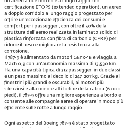
un aereo a due motori e a lungo raggio con
certificazione ETOPS (extended operation), un aereo
a doppio corridoio a lungo raggio progettato per
offrire un'eccezionale efficienza dei consumi e
comfort per i passeggeri, con oltre il 50% della
struttura dell'aereo realizzata in laminato solido di
plastica rinforzata con fibra di carbonio (CFRP) per
ridurre il peso e migliorare la resistenza alla
corrosione.
Il 787-9 è alimentato da motori GEnx-1B e viaggia a
Mach 0,9 con un'autonomia massima di 13,530 km.
Ha una capacità tipica di 312 passeggeri in due classi
e un peso massimo al decollo di 247, 207 kg. Grazie ai
finestrini più grandi e oscurabili, ai motori più
silenziosi e alla minore altitudine della cabina (6.000
piedi), il 787-9 offre una migliore esperienza a bordo e
consente alle compagnie aeree di operare in modo più
efficiente sulle rotte a lungo raggio.
Ogni aspetto del Boeing 787-9 è stato progettato