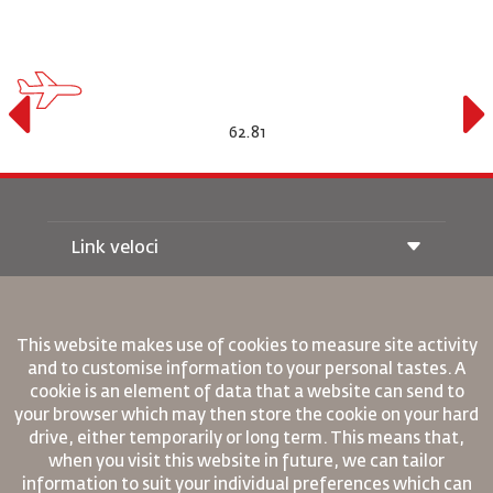
16.92
Link veloci
Prenotazione
Condizioni di trasporto
Rivista Royal Wings
This website makes use of cookies to measure site activity
Viaggiare in Gravidanza
Su Di Noi
and to customise information to your personal tastes. A
Prenotazione ferroviaria
Domande Frequenti
cookie is an element of data that a website can send to
Noleggio Auto
your browser which may then store the cookie on your hard
Bisogni Speciali
RJ Unlimited
Fai Pubblicità con noi
drive, either temporarily or long term. This means that,
oneworld
Offerta Studenti
Lavora con Noi
when you visit this website in future, we can tailor
Piano di Accessibilita' e Processo di Feeback
Tikram
Notizia
information to suit your individual preferences which can