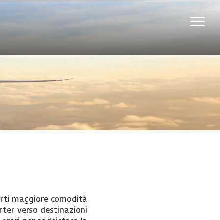
Toggle
naviga
frirti maggiore comodità
rter verso destinazioni