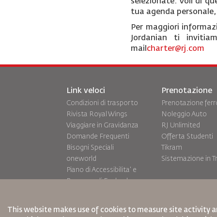
selezionate. Voli di qu
tua agenda personale, 
Per maggiori informazio
Jordanian ti inviti
mail
charter@rj.com
Link veloci
Prenotazione
Condizioni di trasporto
Prenotazione ferr
Rivista Royal Wings
Noleggio Auto
Viaggiare in Gravidanza
RJ Unlimited
Domande Frequenti
Offerta Studenti
Bisogni Speciali
Tikram
oneworld
Sistemazione in T
Piano di Accessibilita' e
Processo di Feeback
This website makes use of cookies to measure site activity a