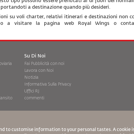
esto tipo possono essere prenotati al di fuori dei normali
portandoti a destinazione quando più desideri.
ni su voli charter, relativi itinerari e destinazioni non 
amo a visitare la pagina web Royal Wings o contatta
Su Di Noi
oviaria
Fai Pubblicità con noi
Lavora con Noi
Notizia
Informativa Sulla Privacy
Uffici RJ
ransito
commenti
nd to customise information to your personal tastes. A cookie 