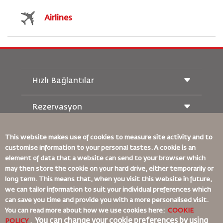
Airlines
Hızlı Bağlantılar
Rezervasyon
Taşıma Koşulları
Royal Wings Dergisi
Hamileyken Seyahat Etmek
Hakkımızda
Demiryolu Rezervasyonu
This website makes use of cookies to measure site activity and to
SSS
customise information to your personal tastes. A cookie is an
Araç Kiralama
Özel İhtiyaçlar
element of data that a website can send to your browser which
RJ Unlimited
Bizimle Reklam Verin
oneworld
may then store the cookie on your hard drive, either temporarily or
Öğrenci Teklifi
Ailemize Katılın
Erişilebilirlik Planı ve Geri Bildirim Süreci
long term. This means that, when you visit this website in future,
Tikram
Haberler
we can tailor information to suit your individual preferences which
Transit Konaklama
Gizlilik Politikası
Bağlayıcı Kurumsal Kurallar
can save you time and provide you with a more personalised visit.
Royal Jordanian Ofisleri
You can read more about how we use cookies here:
COOKIE
Sözleşme Koşulları
You can change your cookie preferences by using
geri bildirim
POLICY
,