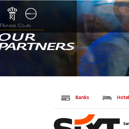
Banks
Hote
Earn 