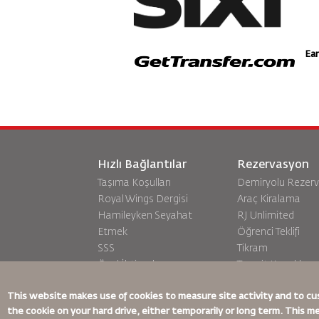
Earn
Hızlı Bağlantılar
Rezervasyon
Taşıma Koşulları
Demiryolu Rezer
Royal Wings Dergisi
Araç Kiralama
Hamileyken Seyahat
RJ Unlimited
Etmek
Öğrenci Teklifi
SSS
Tikram
Özel İhtiyaçlar
Transit Konaklam
oneworld
This website makes use of cookies to measure site activity and to cu
Erişilebilirlik Planı ve Geri
the cookie on your hard drive, either temporarily or long term. This m
Bildirim Süreci