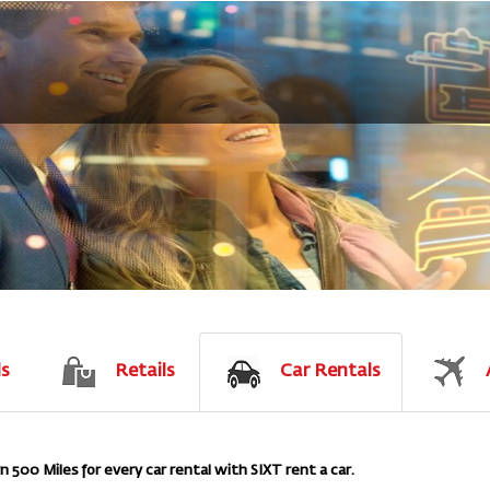
ls
Retails
Car Rentals
500 Miles for every car rental with SIXT rent a car.