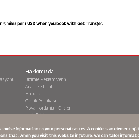
 5 miles per 1 USD when you book with Get Transfer.
Hakkımızda
vasyonu
Bizimle Reklam Verin
Ailemize Katılın
Haberler
Gizlilik Politikası
Royal Jordanian Ofisleri
a
geri bildirim
stomise information to your personal tastes. A cookie is an element of
eans that, when you visit this website in future, we can tailor informat