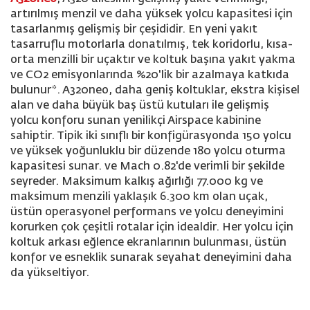
artırılmış menzil ve daha yüksek yolcu kapasitesi için
tasarlanmış gelişmiş bir çeşididir. En yeni yakıt
tasarruflu motorlarla donatılmış, tek koridorlu, kısa-
orta menzilli bir uçaktır ve koltuk başına yakıt yakma
ve CO2 emisyonlarında %20'lik bir azalmaya katkıda
bulunur*. A320neo, daha geniş koltuklar, ekstra kişisel
alan ve daha büyük baş üstü kutuları ile gelişmiş
yolcu konforu sunan yenilikçi Airspace kabinine
sahiptir. Tipik iki sınıflı bir konfigürasyonda 150 yolcu
ve yüksek yoğunluklu bir düzende 180 yolcu oturma
kapasitesi sunar. ve Mach 0.82'de verimli bir şekilde
seyreder. Maksimum kalkış ağırlığı 77.000 kg ve
maksimum menzili yaklaşık 6.300 km olan uçak,
üstün operasyonel performans ve yolcu deneyimini
korurken çok çeşitli rotalar için idealdir. Her yolcu için
koltuk arkası eğlence ekranlarının bulunması, üstün
konfor ve esneklik sunarak seyahat deneyimini daha
da yükseltiyor.