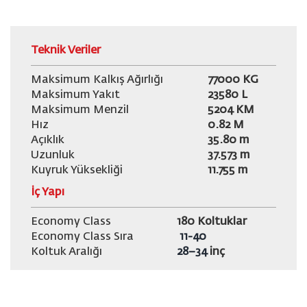
Teknik Veriler
Maksimum Kalkış Ağırlığı
77000
KG
Maksimum Yakıt
23580 L
Maksimum Menzil
5204 KM
Hız
0.82 M
Açıklık
35.80 m
Uzunluk
37.573 m
Kuyruk Yüksekliği
11.755 m
İç Yapı
Economy Class
180 Koltuklar
Economy Class Sıra
11-40
Koltuk Aralığı
28–34
inç