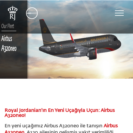
Toggle
naviga
Royal Jordanian'ın En Yeni Uçağıyla Uçun: Airbus
A320neo!
En yeni uçağımız Airbus A320neo ile tanışın
Airbus
A320neo
, A320 ailesinin gelişmiş yakıt verimliliği,