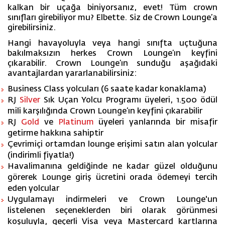
kalkan bir uçağa biniyorsanız, evet! Tüm crown
sınıfları girebiliyor mu? Elbette. Siz de Crown Lounge’a
girebilirsiniz.
Hangi havayoluyla veya hangi sınıfta uçtuğuna
bakılmaksızın herkes Crown Lounge’ın keyfini
çıkarabilir. Crown Lounge’ın sunduğu aşağıdaki
avantajlardan yararlanabilirsiniz:
Business Class yolcuları (6 saate kadar konaklama)
RJ
Silver
Sık Uçan Yolcu Programı üyeleri, 1.500 ödül
mili karşılığında Crown Lounge’ın keyfini çıkarabilir
RJ
Gold
ve
Platinum
üyeleri yanlarında bir misafir
getirme hakkına sahiptir
Çevrimiçi ortamdan lounge erişimi satın alan yolcular
(indirimli fiyatla!)
Havalimanına geldiğinde ne kadar güzel olduğunu
görerek Lounge giriş ücretini orada ödemeyi tercih
eden yolcular
Uygulamayı indirmeleri ve Crown Lounge'un
listelenen seçeneklerden biri olarak görünmesi
koşuluyla, geçerli Visa veya Mastercard kartlarına