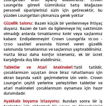
Lounge'dan ürün sipariş edebilirsiniz. Crown
Lounge'da görevli Gümrüksüz Satış Mağazası
personeli siparişlerinizi sizin için getirecektir; bu
yüzden Lounge'dan çıkmanıza gerek yoktur
Güzellik Salonu:
Bazen küçük bir yenilenmeye ihtiyaç
duyarız. Bazen de tam da ilgilenmeye hiç vaktimizin
olmadığı anlarda tırnaklarımız kırılır veya saçlarımız
kabarır. Endişelenmeyin! Crown Lounge'da 10:00 -
17:00 saatleri arasında hizmet veren güzellik
salonunda tırnaklarınızı ve saçlarınızı yaptırabilirsiniz.
Hatta biraz daha konfor isterseniz, ek bir ücret
karşılığında duş bile alabilirsiniz.
Tabletler ve Atari Makineleri:
Tatil tatildir,
çocuklarınızın uçuştan önce biraz rahatlaması için
ekran başında vakit geçirmelerine izin verin. Crown
Lounge'ın çeşitli yerlerine yerleştirilen tabletler ve
atari makineleri çocuklarınızın oynaması için hazır
durumdadır.
Ayakkabı boyama istasyonu:
Bundan sonra bir iş