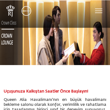
Toggle
naviga
Uçuşunuza Kalkıştan Saatler Önce Başlayın!
Queen Alia Havalimanı'nın en büyük havalimanı
bekleme salonu olarak konfor, verimlilik ve rahatlama
için tasarlanmış birinci sınıf bir deneyim sunuyoruz.