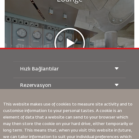
Hızlı Bağlantılar
Rezervasyon
Taşıma Koşulları
Royal Wings Dergisi
Hamileyken Seyahat Etmek
Hakkımızda
Demiryolu Rezervasyonu
This website makes use of cookies to measure site activity and to
SSS
customise information to your personal tastes. A cookie is an
Araç Kiralama
Özel İhtiyaçlar
element of data that a website can send to your browser which
RJ Unlimited
Bizimle Reklam Verin
oneworld
may then store the cookie on your hard drive, either temporarily or
Öğrenci Teklifi
Ailemize Katılın
Erişilebilirlik Planı ve Geri Bildirim Süreci
long term. This means that, when you visit this website in future,
Tikram
Haberler
we can tailor information to suit your individual preferences which