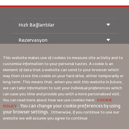
Hızlı Bağlantılar
Rezervasyon
Taşıma Koşulları
Royal Wings Dergisi
Hamileyken Seyahat Etmek
Hakkımızda
Demiryolu Rezervasyonu
This website makes use of cookies to measure site activity and to
SSS
customise information to your personal tastes. A cookie is an
Araç Kiralama
Özel İhtiyaçlar
element of data that a website can send to your browser which
RJ Unlimited
Bizimle Reklam Verin
oneworld
may then store the cookie on your hard drive, either temporarily or
Öğrenci Teklifi
Ailemize Katılın
Erişilebilirlik Planı ve Geri Bildirim Süreci
long term. This means that, when you visit this website in future,
Tikram
Haberler
we can tailor information to suit your individual preferences which
Transit Konaklama
Gizlilik Politikası
Bağlayıcı Kurumsal Kurallar
can save you time and provide you with a more personalised visit.
Royal Jordanian Ofisleri
You can read more about how we use cookies here:
COOKIE
Sözleşme Koşulları
You can change your cookie preferences by using
geri bildirim
POLICY
,
Çerez Politikası
your browser settings.
Otherwise, if you continue to use our
Kuzey Amerika Kuralları
website we will assume you agree to continue
Kişisel Veri İhlali Politikası