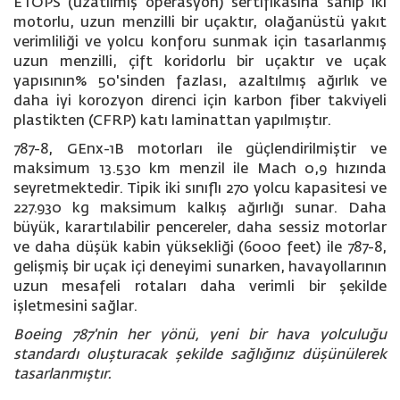
ETOPS (uzatılmış operasyon) sertifikasına sahip iki
motorlu, uzun menzilli bir uçaktır, olağanüstü yakıt
verimliliği ve yolcu konforu sunmak için tasarlanmış
uzun menzilli, çift koridorlu bir uçaktır ve uçak
yapısının% 50'sinden fazlası, azaltılmış ağırlık ve
daha iyi korozyon direnci için karbon fiber takviyeli
plastikten (CFRP) katı laminattan yapılmıştır.
787-8, GEnx-1B motorları ile güçlendirilmiştir ve
maksimum 13.530 km menzil ile Mach 0,9 hızında
seyretmektedir. Tipik iki sınıflı 270 yolcu kapasitesi ve
227.930 kg maksimum kalkış ağırlığı sunar. Daha
büyük, karartılabilir pencereler, daha sessiz motorlar
ve daha düşük kabin yüksekliği (6000 feet) ile 787-8,
gelişmiş bir uçak içi deneyimi sunarken, havayollarının
uzun mesafeli rotaları daha verimli bir şekilde
işletmesini sağlar.
Boeing 787'nin her yönü, yeni bir hava yolculuğu
standardı oluşturacak şekilde sağlığınız düşünülerek
tasarlanmıştır.