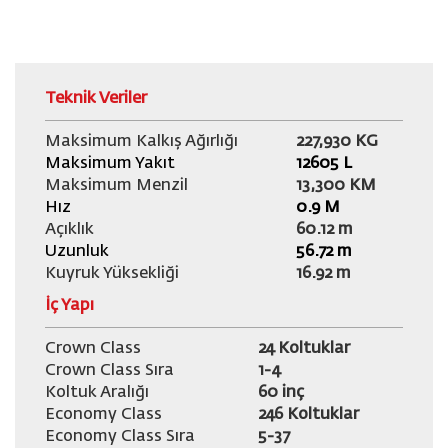
Teknik Veriler
Maksimum Kalkış Ağırlığı
227,930 KG
Maksimum Yakıt
12605
L
Maksimum Menzil
13,300 KM
Hız
0.9 M
Açıklık
60.12 m
Uzunluk
56.72 m
Kuyruk Yüksekliği
16.92 m
İç Yapı
Crown Class
24 Koltuklar
Crown Class Sıra
1-4
Koltuk Aralığı
60 inç
Economy Class
246 Koltuklar
Economy Class Sıra
5-37