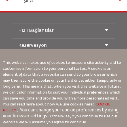
16.92
Hızlı Bağlantılar
Rezervasyon
Taşıma Koşulları
Royal Wings Dergisi
Hamileyken Seyahat Etmek
Hakkımızda
Demiryolu Rezervasyonu
This website makes use of cookies to measure site activity and to
SSS
customise information to your personal tastes. A cookie is an
Araç Kiralama
Özel İhtiyaçlar
element of data that a website can send to your browser which
RJ Unlimited
Bizimle Reklam Verin
oneworld
may then store the cookie on your hard drive, either temporarily or
Öğrenci Teklifi
Ailemize Katılın
Erişilebilirlik Planı ve Geri Bildirim Süreci
long term. This means that, when you visit this website in future,
Tikram
Haberler
we can tailor information to suit your individual preferences which
Transit Konaklama
Gizlilik Politikası
Bağlayıcı Kurumsal Kurallar
can save you time and provide you with a more personalised visit.
Royal Jordanian Ofisleri
You can read more about how we use cookies here:
COOKIE
Sözleşme Koşulları
You can change your cookie preferences by using
geri bildirim
POLICY
,
Çerez Politikası
your browser settings.
Otherwise, if you continue to use our
Kuzey Amerika Kuralları
website we will assume you agree to continue
Kişisel Veri İhlali Politikası