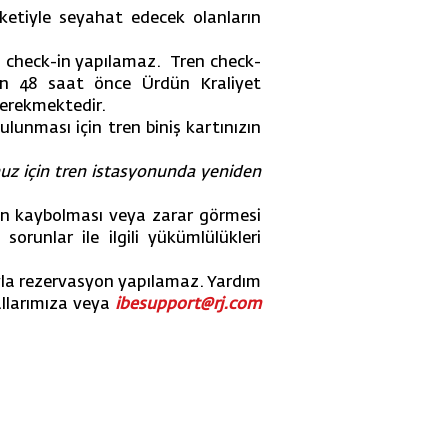
ketiyle seyahat edecek olanların
an check-in yapılamaz. Tren check-
en 48 saat önce Ürdün Kraliyet
gerekmektedir.
lunması için tren biniş kartınızın
nuz için tren istasyonunda yeniden
arın kaybolması veya zarar görmesi
orunlar ile ilgili yükümlülükleri
ğıyla rezervasyon yapılamaz. Yardım
allarımıza veya
ibesupport@rj.com