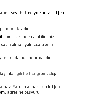
rına seyahat ediyorsanız, lütfen
apılmamaktadır.
il.com
sitesinden alabilirsiniz.
 satın alma , yalnızca trenin
ı yanlarında bulundurmalıdır.
şımla ilgili herhangi bir talep
ılamaz. Yardım almak için lütfen
com
. adresine basvuru