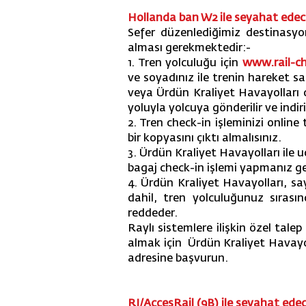
Hollanda ban W2 ile seyahat edece
Sefer düzenlediğimiz destinasyon
alması gerekmektedir:-
1. Tren yolculuğu için
www.rail-c
ve soyadınız ile trenin hareket s
veya Ürdün Kraliyet Havayolları c
yoluyla yolcuya gönderilir ve indiril
2. Tren check-in işleminizi onlin
bir kopyasını çıktı almalısınız.
3. Ürdün Kraliyet Havayolları ile
bagaj check-in işlemi yapmanız g
4. Ürdün Kraliyet Havayolları, sa
dahil, tren yolculuğunuz sırasın
reddeder.
Raylı sistemlere ilişkin özel tale
almak için Ürdün Kraliyet Havayo
adresine başvurun.
RJ/AccesRail (9B) ile seyahat edec