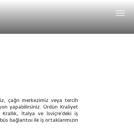
Toggle
naviga
miz, çağrı merkezimiz veya tercih
yon yapabilirsiniz. Ürdün Kraliyet
rallık, İtalya ve İsviçre’deki iş
üs bağlantısı ile iş ortaklarımızın