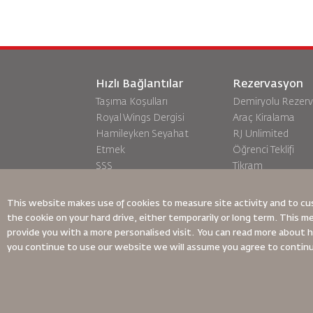
Hızlı Bağlantılar
Rezervasyon
Taşıma Koşulları
Demiryolu Rezer
Royal Wings Dergisi
Araç Kiralama
Hamileyken Seyahat
RJ Unlimited
Etmek
Öğrenci Teklifi
SSS
Tikram
Özel İhtiyaçlar
Transit Konaklam
oneworld
This website makes use of cookies to measure site activity and to cu
Erişilebilirlik Planı ve Geri
the cookie on your hard drive, either temporarily or long term. This m
Bildirim Süreci
provide you with a more personalised visit. You can read more about
you continue to use our website we will assume you agree to contin
Bağlayıcı Kurumsal Kurallar
Sözleşme Koşulları