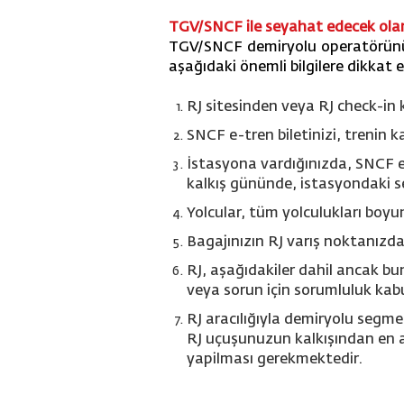
TGV/SNCF ile seyahat edecek olan
TGV/SNCF demiryolu operatörünü 
aşağıdaki önemli bilgilere dikkat e
RJ sitesinden veya RJ check-in
SNCF e-tren biletinizi, trenin
İstasyona vardığınızda, SNCF e-
kalkış gününde, istasyondaki s
Yolcular, tüm yolculukları boyun
Bagajınızın RJ varış noktanız
RJ, aşağıdakiler dahil ancak bu
veya sorun için sorumluluk kabu
RJ aracılığıyla demiryolu segme
RJ uçuşunuzun kalkışından en a
yapilması gerekmektedir
.