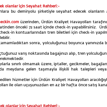
k olanlar için Seyahat Rehberi:-
lara bu demiryolu şirketiyle seyahat edecek olanların a
heckin.com
üzerinden, Ürdün Kraliyet Havayolları tarafın
aatinden önceki 72 saat içinde check-in yapabilirsiniz. Ürd
heck-in kontuarlarından tren biletleri için check-in yapıl
ebilir.
e tamamladıktan sonra, yolculuğunuz boyunca yanınızda bu
 uçtuğunuz varış noktasında bagajınızı alıp, tren yolculuğu
erekmektedir.
yılarla sınırlı olmamak üzere, iptaller, gecikmeler, bagajl
da meydana gelen taşımayla ilişkili hak talepleri veya s
p edilen hizmetler için Ürdün Kraliyet Havayolları aracılı
lları ile olan uçuşunuzdan en az bir hafta önce satış kan
ek olanlar için Seyahat Rehberi:-