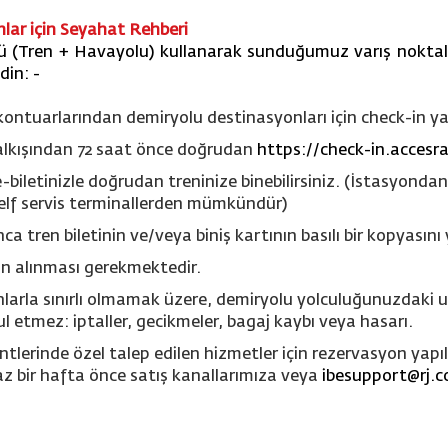
lar için Seyahat Rehberi
(Tren + Havayolu) kullanarak sunduğumuz varış noktala
din: -
 kontuarlarından demiryolu destinasyonlar
ı
için check-in y
 kalkışından 72 saat önce doğrudan
https://check-in.accesra
biletinizle doğrudan treninize binebilirsiniz. (İstasyondan
elf servis terminallerden mümkündür)
ca tren biletinin ve/veya biniş kartının basılı bir kopyasın
dan alınması gerekmektedir.
nlarla sınırlı olmamak üzere, demiryolu yolculuğunuzdaki ula
l etmez: iptaller, gecikmeler, bagaj kaybı veya hasarı.
ntlerinde özel talep edilen hizmetler için rezervasyon yap
z bir hafta önce satış kanallarımıza veya
ibesupport@rj.