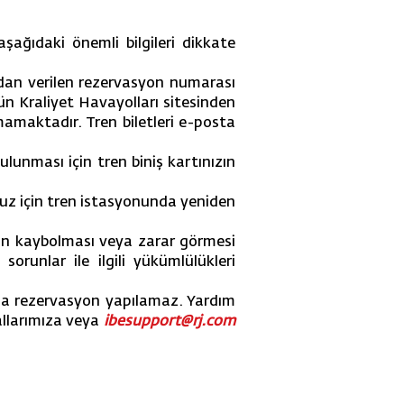
şağıdaki önemli bilgileri dikkate
dan verilen rezervasyon numarası
ün Kraliyet Havayolları sitesinden
mamaktadır. Tren biletleri e-posta
lunması için tren biniş kartınızın
nuz için tren istasyonunda yeniden
arın kaybolması veya zarar görmesi
orunlar ile ilgili yükümlülükleri
ğıyla rezervasyon yapılamaz. Yardım
allarımıza veya
ibesupport@rj.com