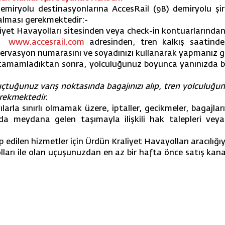
emiryolu destinasyonlarına AccesRail (9B) demiryolu şir
 alması gerekmektedir:-
raliyet Havayolları sitesinden veya check-in kontuarlarınd
www.accesrail.com
adresinden, tren kalkış saatind
ezervasyon numarasını ve soyadınızı kullanarak yapmanız 
e tamamladıktan sonra, yolculuğunuz boyunca yanınızda bu
uçtuğunuz varış noktasında bagajınızı alıp, tren yolculuğu
erekmektedir.
ılarla sınırlı olmamak üzere, iptaller, gecikmeler, bagajl
da meydana gelen taşımayla ilişkili hak talepleri veya s
alep edilen hizmetler için Ürdün Kraliyet Havayolları aracılı
lları ile olan uçuşunuzdan en az bir hafta önce satış kan