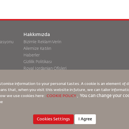
Hakkımızda
vasyonu
Bizimle Reklam Verin
Ailemize Katılın
Haberler
Gizlilik Politikası
Royal Jordanian Ofisleri
a
geri bildirim
stomise information to your personal tastes. A cookie is an element of
eans that, when you visit this website in future, we can tailor informat
You can change your coo
 how we use cookies here:
COOKIE POLICY
,
ue
Çerez Politikası
Kuzey Amerika Kuralları
Kişisel Veri İhlali Politi
Cookies Settings
I Agree
© 2025 Royal Jordanian Airlines