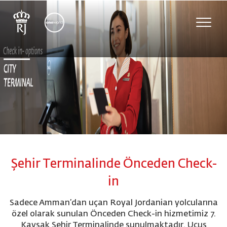
Toggle
naviga
Şehir Terminalinde Önceden Check-
in
Sadece Amman’dan uçan Royal Jordanian yolcularına
özel olarak sunulan Önceden Check-in hizmetimiz 7.
Kavşak Şehir Terminalinde sunulmaktadır. Uçuş