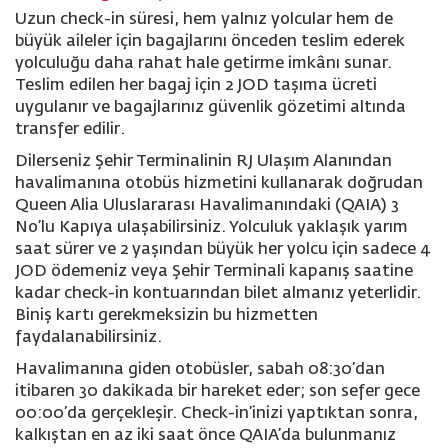
Uzun check-in süresi, hem yalnız yolcular hem de
büyük aileler için bagajlarını önceden teslim ederek
yolculuğu daha rahat hale getirme imkânı sunar.
Teslim edilen her bagaj için 2 JOD taşıma ücreti
uygulanır ve bagajlarınız güvenlik gözetimi altında
transfer edilir
.
Dilerseniz Şehir Terminalinin RJ Ulaşım Alanından
havalimanına otobüs hizmetini kullanarak doğrudan
Queen Alia Uluslararası Havalimanındaki (QAIA) 3
No’lu Kapıya ulaşabilirsiniz. Yolculuk yaklaşık yarım
saat sürer ve 2 yaşından büyük her yolcu için sadece 4
JOD ödemeniz veya Şehir Terminali kapanış saatine
kadar check-in kontuarından bilet almanız yeterlidir.
Biniş kartı gerekmeksizin bu hizmetten
faydalanabilirsiniz.
Havalimanına giden otobüsler, sabah 08:30’dan
itibaren 30 dakikada bir hareket eder; son sefer gece
00:00’da gerçekleşir. Check-in’inizi yaptıktan sonra,
kalkıştan en az iki saat önce QAIA’da bulunmanız