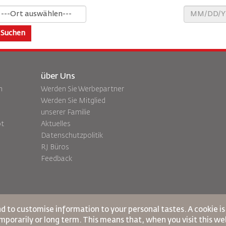
Suchen
über Uns
n
Werden Sie Werbepartner
Werden Sie Mitglied
unserer Familie
ot
Aktuelles
Datenschutzpolitik
RJ Büros
Feedback
nd to customise information to your personal tastes. A cookie i
porarily or long term. This means that, when you visit this web
tionen
Cookie-Richtlinie
Nordamerika-Regeln
Richtlinie zum Schutz personenbezo