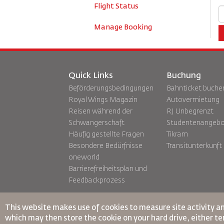
Flight Status
Manage Booking
Quick Links
Buchung
Beförderungsbedingungen
Bahnticket buche
Royal Wings Magazin
Autovermietung
Reisen während der
RJ Unbegrenzt
Schwangerschaft
Studentenangeb
Häufig gestellte Fragen
Tikram
Besondere Bedürfnisse
Transitunterkunft
oneworld
Barrierefreiheitsplan und
Feedbackprozess
This website makes use of cookies to measure site activity a
which may then store the cookie on your hard drive, either tem
Verbindliche interne Datenschutzvorschriften
Vertragskondi