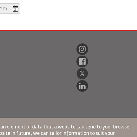
s an element of data that a website can send to your browser
site in future, we can tailor information to suit your
gener Daten
Datenschutzrichtlinie
Rückerstattungspolitik