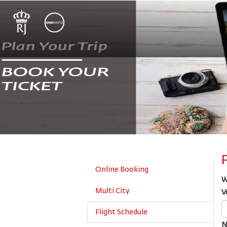
Online Booking
W
Multi City
V
Flight Schedule
N