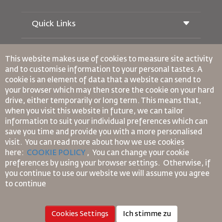
Quick Links
Buchung
Beförderungsbedingungen
This website makes use of cookies to measure site activity
Royal Wings Magazin
and to customise information to your personal tastes. A
Reisen während der Schwangerschaft
über Uns
cookie is an element of data that a website can send to
Bahnticket buchen
Häufig gestellte Fragen
your browser which may then store the cookie on your hard
Autovermietung
Besondere Bedürfnisse
drive, either temporarily or long term. This means that,
RJ Unbegrenzt
Werden Sie Werbepartner
oneworld
when you visit this website in future, we can tailor
Studentenangebot
Werden Sie Mitglied unserer Familie
information to suit your individual preferences which can
Barrierefreiheitsplan und Feedbackprozess
Tikram
Aktuelles
save you time and provide you with a more personalised
Transitunterkunft
Datenschutzpolitik
Verbindliche interne Datenschutzvorschriften
visit. You can read more about how we use cookies
RJ Büros
here:
COOKIE POLICY
,
You can change your cookie
Vertragskonditionen
preferences by using your browser settings.
Otherwise, if
Feedback
Cookie-Richtlinie
you continue to use our website we will assume you agree
Nordamerika-Regeln
to continue
Richtlinie zum Schutz personenbezogener Daten
Datenschutzrichtlinie
Cookies Settings
Ich stimme zu
Rückerstattungspolitik