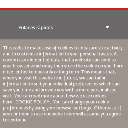
Enlaces rápidos
Reservas
Condiciones de transporte
This website makes use of cookies to measure site activity
Revista Royal Wings
and to customise information to your personal tastes. A
Viajar estando Embarazada
Quiénes Somos
cookie is an element of data that a website can send to
Reservas de tren
Preguntas Frecuentes
your browser which may then store the cookie on your hard
Alquiler de Coches
Necesidades Especiales
drive, either temporarily or long term. This means that,
RJ Unlimited
Anúnciese Con Nosotros
oneworld
when you visit this website in future, we can tailor
Oferta Para Estudiantes
Únase a Nuestra Familia
information to suit your individual preferences which can
Plan de accesibilidad y Proceso de Comentarios
Tikram
Noticias
save you time and provide you with a more personalised
Alojamiento en Tránsito
Política de Privacidad
Normas Corporativas Vinculantes
visit. You can read more about how we use cookies
Oficinas de RJ
here: COOKIE POLICY ,
You can change your cookie
Condiciones de Contratación
preferences by using your browser settings.
Otherwise, if
comentarios
Política de Cookies
you continue to use our website we will assume you agree
Normas para Norteamérica
to continue
Política de Violación de Datos Personales