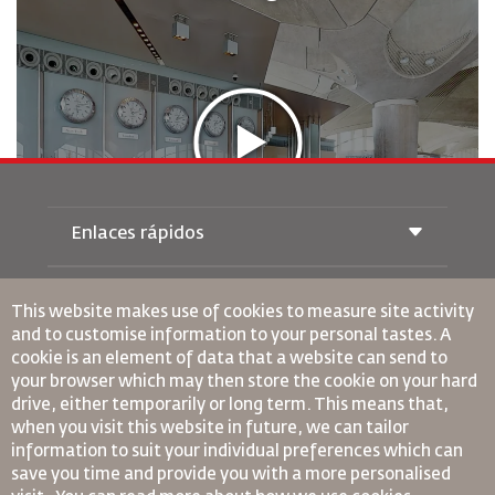
Enlaces rápidos
Reservas
Condiciones de transporte
This website makes use of cookies to measure site activity
Revista Royal Wings
and to customise information to your personal tastes. A
Viajar estando Embarazada
Quiénes Somos
cookie is an element of data that a website can send to
Reservas de tren
Preguntas Frecuentes
your browser which may then store the cookie on your hard
Alquiler de Coches
Necesidades Especiales
drive, either temporarily or long term. This means that,
RJ Unlimited
Anúnciese Con Nosotros
oneworld
when you visit this website in future, we can tailor
Oferta Para Estudiantes
Únase a Nuestra Familia
information to suit your individual preferences which can
Plan de accesibilidad y Proceso de Comentarios
Tikram
Noticias
save you time and provide you with a more personalised
Alojamiento en Tránsito
Política de Privacidad