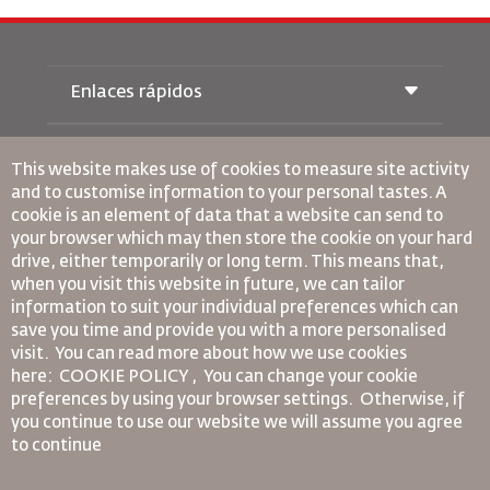
Enlaces rápidos
Reservas
Condiciones de transporte
This website makes use of cookies to measure site activity
Revista Royal Wings
and to customise information to your personal tastes. A
Viajar estando Embarazada
Quiénes Somos
cookie is an element of data that a website can send to
Reservas de tren
Preguntas Frecuentes
your browser which may then store the cookie on your hard
Alquiler de Coches
Necesidades Especiales
drive, either temporarily or long term. This means that,
RJ Unlimited
Anúnciese Con Nosotros
oneworld
when you visit this website in future, we can tailor
Oferta Para Estudiantes
Únase a Nuestra Familia
information to suit your individual preferences which can
Plan de accesibilidad y Proceso de Comentarios
Tikram
Noticias
save you time and provide you with a more personalised
Alojamiento en Tránsito
Política de Privacidad
Normas Corporativas Vinculantes
visit. You can read more about how we use cookies
Oficinas de RJ
here: COOKIE POLICY ,
You can change your cookie
Condiciones de Contratación
preferences by using your browser settings.
Otherwise, if
comentarios
Política de Cookies
you continue to use our website we will assume you agree
Normas para Norteamérica
to continue
Política de Violación de Datos Personales
Política de Privacidad