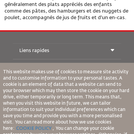
généralement des plats appréciés des enfants
comme des pâtes, des hamburgers et des nuggets de
poulet, accompagnés de jus de fruits et d'un en-cas.
Liens rapides
Réservations
Conditions de transport
This website makes use of cookies to measure site activity
Magazine Royal Wings
and to customise information to your personal tastes. A
Voyager Enceinte
À Propos de Nous
cookie is an element of data that a website can send to
Réservation ferroviaire
Questions Fréquentes
your browser which may then store the cookie on your hard
Location de Voitures
Besoins Spéciaux
drive, either temporarily or long term. This means that,
RJ Illimité
Publicité avec Nous
oneworld
when you visit this website in future, we can tailor
Offre Étudiante
Rejoignez Notre Famille
information to suit your individual preferences which can
Plan D'accessibilité et Processus de Rétroaction
Tikram
Actualités
save you time and provide you with a more personalised
Hébergement en Transit
Politique de Confidentialité
Règles d’Entreprise Contraignantes
visit. You can read more about how we use cookies
Les Bureaux de RJ
here:
COOKIE POLICY
,
You can change your cookie
Conditions du Contrat