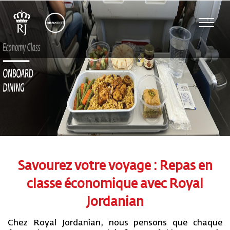
Toggle
naviga
Savourez votre voyage : Repas en
classe économique avec Royal
Jordanian
Chez Royal Jordanian, nous pensons que chaque