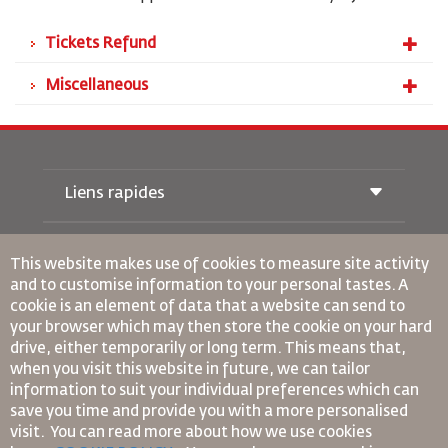
Tickets Refund
Miscellaneous
Liens rapides
Réservations
Conditions de transport
This website makes use of cookies to measure site activity
Magazine Royal Wings
and to customise information to your personal tastes. A
Voyager Enceinte
À Propos de Nous
cookie is an element of data that a website can send to
Réservation ferroviaire
Questions Fréquentes
your browser which may then store the cookie on your hard
Location de Voitures
Besoins Spéciaux
drive, either temporarily or long term. This means that,
RJ Illimité
Publicité avec Nous
oneworld
when you visit this website in future, we can tailor
Offre Étudiante
Rejoignez Notre Famille
information to suit your individual preferences which can
Plan D'accessibilité et Processus de Rétroaction
Tikram
Actualités
save you time and provide you with a more personalised
Hébergement en Transit
Politique de Confidentialité
Règles d’Entreprise Contraignantes
visit. You can read more about how we use cookies