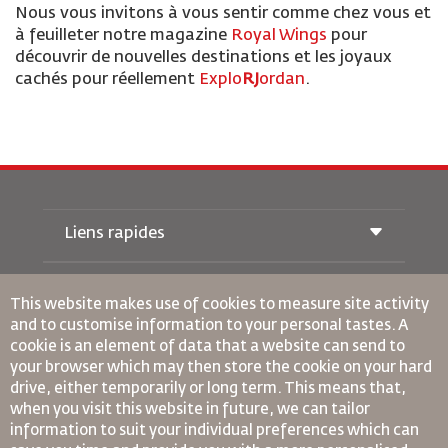
Nous vous invitons à vous sentir comme chez vous et
à feuilleter notre magazine
Royal Wings
pour
découvrir de nouvelles destinations et les joyaux
cachés pour réellement
Explo
RJ
ordan
.
Liens rapides
Réservations
Conditions de transport
This website makes use of cookies to measure site activity
Magazine Royal Wings
and to customise information to your personal tastes. A
Voyager Enceinte
À Propos de Nous
cookie is an element of data that a website can send to
Réservation ferroviaire
Questions Fréquentes
your browser which may then store the cookie on your hard
Location de Voitures
Besoins Spéciaux
drive, either temporarily or long term. This means that,
RJ Illimité
Publicité avec Nous
oneworld
when you visit this website in future, we can tailor
Offre Étudiante
Rejoignez Notre Famille
information to suit your individual preferences which can
Plan D'accessibilité et Processus de Rétroaction
Tikram
Actualités