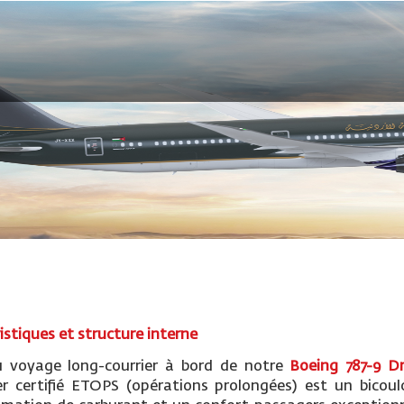
istiques et structure interne
u voyage long-courrier à bord de notre
Boeing 787-9 D
er certifié ETOPS (opérations prolongées) est un bicoul