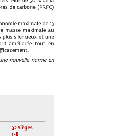
ls. Plus de 50 % de la
ibres de carbone (PRFC)
tonomie maximale de 13
 une masse maximale au
 plus silencieux et une
bord améliorée tout en
efficacement.
 une nouvelle norme en
32 Sièges
1-8