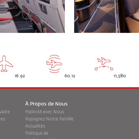
16.92
60.12
11,580
À Propos de Nous
viaire
Publicité avec Nous
res
Rejoignez Notre Famille
Actualités
Politique de