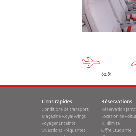
62.81
Liens rapides
Réservations
Conditions de transport
Réservation ferro
Magazine Royal Wings
Location de Voitu
Voyager Enceinte
RJ Illimité
Questions Fréquentes
Offre Étudiante