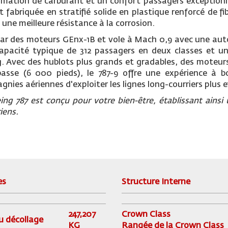
mmation de carburant et un confort passagers exceptionne
t fabriquée en stratifié solide en plastique renforcé de f
 une meilleure résistance à la corrosion.
 par des moteurs GEnx-1B et vole à Mach 0,9 avec une au
capacité typique de 312 passagers en deux classes et
g. Avec des hublots plus grands et gradables, des moteurs
basse (6 000 pieds), le 787-9 offre une expérience à 
ies aériennes d'exploiter les lignes long-courriers plus 
ng 787 est conçu pour votre bien-être, établissant ainsi
iens.
es
Structure Interne
247,207
Crown Class
 décollage
KG
Rangée de la Crown Class