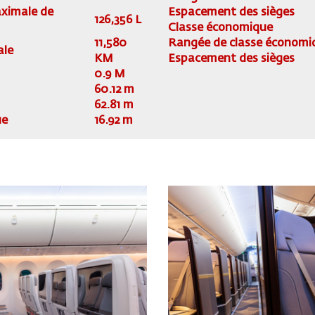
ximale de
Espacement des sièges
126,356 L
Classe économique
11,580
Rangée de classe économi
ale
KM
Espacement des sièges
0.9 M
60.12 m
62.81 m
ue
16.92 m