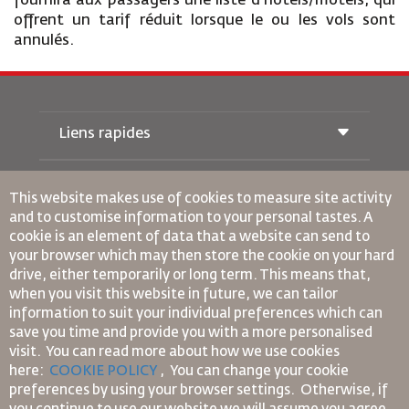
fournira aux passagers une liste d'hôtels/motels, qui
offrent un tarif réduit lorsque le ou les vols sont
annulés.
Liens rapides
Réservations
Conditions de transport
This website makes use of cookies to measure site activity
Magazine Royal Wings
and to customise information to your personal tastes. A
Voyager Enceinte
À Propos de Nous
cookie is an element of data that a website can send to
Réservation ferroviaire
Questions Fréquentes
your browser which may then store the cookie on your hard
Location de Voitures
Besoins Spéciaux
drive, either temporarily or long term. This means that,
RJ Illimité
Publicité avec Nous
oneworld
when you visit this website in future, we can tailor
Offre Étudiante
Rejoignez Notre Famille
information to suit your individual preferences which can
Plan D'accessibilité et Processus de Rétroaction
Tikram
Actualités
save you time and provide you with a more personalised
Hébergement en Transit
Politique de Confidentialité
Règles d’Entreprise Contraignantes
visit. You can read more about how we use cookies
Les Bureaux de RJ
here:
COOKIE POLICY
,
You can change your cookie
Conditions du Contrat
preferences by using your browser settings.
Otherwise, if
commentaires
Politique sur les Cookies