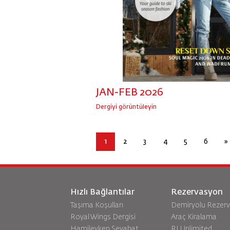
JAN-FEB 2026
Dergiyi görüntüleyin
1
2
3
4
5
6
»
Hızlı Bağlantılar
Rezervasyon
Taşıma Koşulları
Demiryolu Rezer
Royal Wings Dergisi
Araç Kiralama
Hamileyken Seyahat
RJ Unlimited