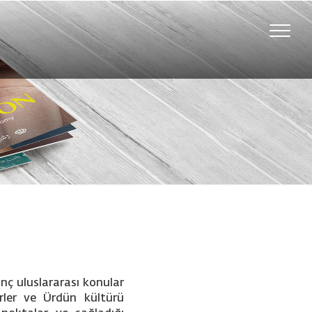
Toggle
naviga
inç uluslararası konular
erler ve Ürdün kültürü