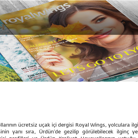
arının ücretsiz uçak içi dergisi Royal Wings, yolculara ilg
inin yanı sıra, Ürdün’de gezilip görülebilecek ilginç y