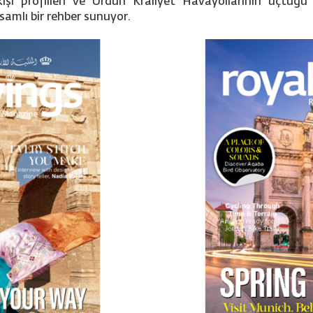
işi profilleri ve Ürdün Kraliyet Havayollarının uçtuğu
amlı bir rehber sunuyor.