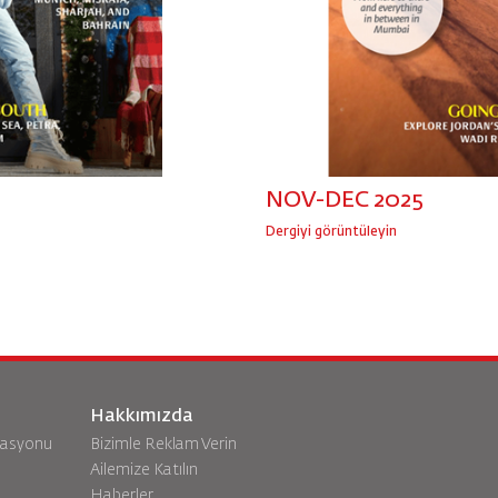
NOV-DEC 2025
Dergiyi görüntüleyin
Hakkımızda
vasyonu
Bizimle Reklam Verin
Ailemize Katılın
Haberler