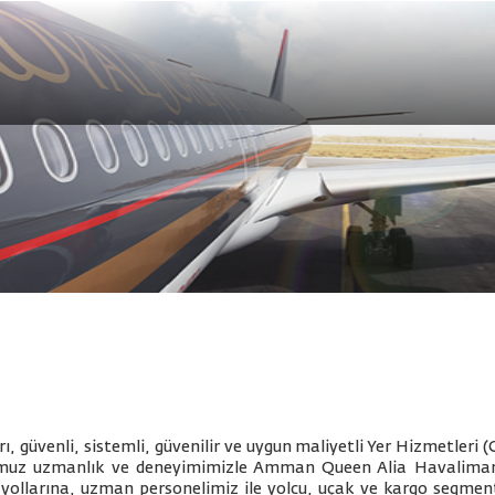
, güvenli, sistemli, güvenilir ve uygun maliyetli Yer Hizmetleri 
ğumuz uzmanlık ve deneyimimizle Amman Queen Alia Havaliman
llarına, uzman personelimiz ile yolcu, uçak ve kargo segment