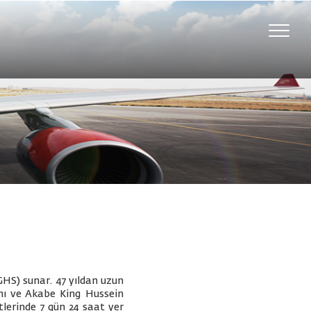
Toggle
naviga
(GHS) sunar. 47 yıldan uzun
ı ve Akabe King Hussein
lerinde 7 gün 24 saat yer