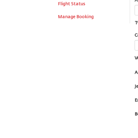
À
Flight Status
Manage Booking
T
C
V
A
J
E
B