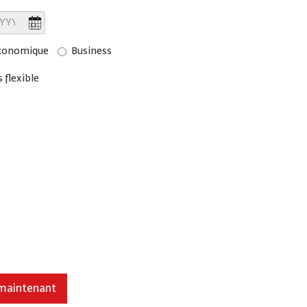
conomique
Business
 flexible
maintenant