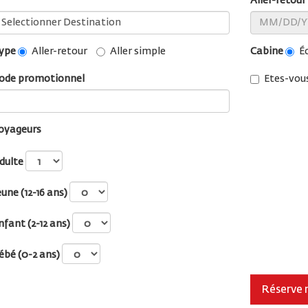
Aller-retour
ype
Cabine
Aller-retour
Aller simple
É
ode promotionnel
Etes-vous
oyageurs
dulte
eune (12-16 ans)
nfant (2-12 ans)
ébé (0-2 ans)
Réserve 