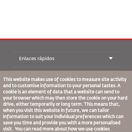
Enlaces rápidos
Reservas
Condiciones de transporte
This website makes use of cookies to measure site activity
Revista Royal Wings
and to customise information to your personal tastes. A
Viajar estando Embarazada
Quiénes Somos
cookie is an element of data that a website can send to
Reservas de tren
Preguntas Frecuentes
your browser which may then store the cookie on your hard
Alquiler de Coches
Necesidades Especiales
drive, either temporarily or long term. This means that,
RJ Unlimited
Anúnciese Con Nosotros
oneworld
when you visit this website in future, we can tailor
Oferta Para Estudiantes
Únase a Nuestra Familia
information to suit your individual preferences which can
Plan de accesibilidad y Proceso de Comentarios
Tikram
Noticias
save you time and provide you with a more personalised
Alojamiento en Tránsito
Política de Privacidad
Normas Corporativas Vinculantes
visit. You can read more about how we use cookies