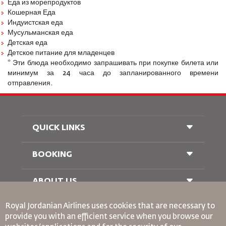
Еда из морепродуктов
Кошерная Еда
Индуистская еда
Мусульманская еда
Детская еда
Детское питание для младенцев
* Эти блюда необходимо запрашивать при покупке билета или
минимум за 24 часа до запланированного времени
отправления.
QUICK LINKS
BOOKING
Conditions of Carriage
FAQ's
Passenger With Special Needs
ABOUT US
Railway Booking
oneworld
Car Rentals
Royal Jordanian Airlines
uses cookies that are necessary to
Advertise With Us
provide you with an efficient service when you browse our
Join Our Family