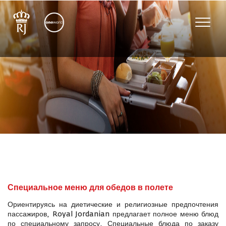
Toggle
naviga
Специальное меню для обедов в полете
Ориентируясь на диетические и религиозные предпочтения
пассажиров, Royal Jordanian предлагает полное меню блюд
по специальному запросу. Специальные блюда по заказу