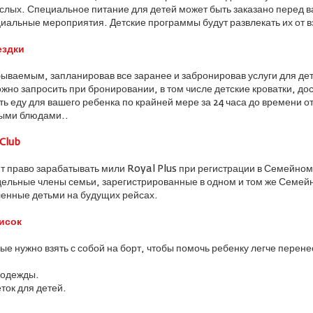
слых. Специальное питание для детей может быть заказано перед в
иальные мероприятия. Детские программы будут развлекать их от в
ездки
ываемым, запланировав все заранее и забронировав услуги для дет
жно запросить при бронировании, в том числе детские кроватки, до
ать еду для вашего ребенка по крайней мере за 24 часа до времени 
ыми блюдами..
Club
ют право зарабатывать мили Royal Plus при регистрации в Семейно
дельные члены семьи, зарегистрированные в одном и том же Семей
ленные детьми на будущих рейсах.
исок
ые нужно взять с собой на борт, чтобы помочь ребенку легче перене
 одежды.
ток для детей.