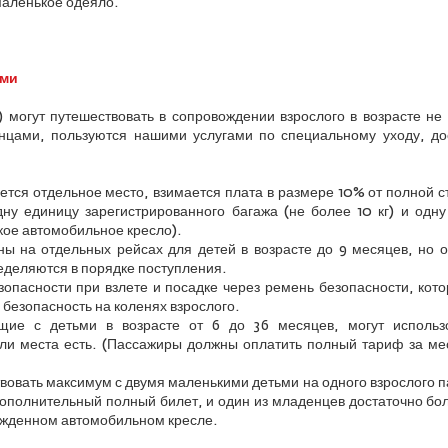
 маленькое одеяло.
ами
) могут путешествовать в сопровождении взрослого в возрасте не
цами, пользуются нашими услугами по специальному уходу, до
уется отдельное место, взимается плата в размере 10% от полной с
ну единицу зарегистрированного багажа (не более 10 кг) и одн
кое автомобильное кресло).
ы на отдельных рейсах для детей в возрасте до 9 месяцев, но 
ределяются в порядке поступления.
опасности при взлете и посадке через ремень безопасности, кото
безопасность на коленях взрослого.
щие с детьми в возрасте от 6 до 36 месяцев, могут использ
ли места есть. (Пассажиры должны оплатить полный тариф за мес
вовать максимум с двумя маленькими детьми на одного взрослого па
дополнительный полный билет, и один из младенцев достаточно бо
ержденном автомобильном кресле.