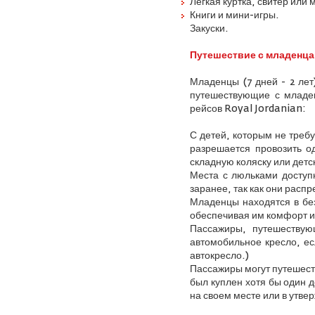
Легкая куртка, свитер или
Книги и мини-игры.
Закуски.
Путешествие с младенц
Младенцы (7 дней - 2 лет
путешествующие с младен
рейсов Royal Jordanian:
С детей, которым не треб
разрешается провозить од
складную коляску или детс
Места с люльками доступн
заранее, так как они расп
Младенцы находятся в без
обеспечивая им комфорт и 
Пассажиры, путешествую
автомобильное кресло, ес
автокресло.)
Пассажиры могут путешест
был куплен хотя бы один 
на своем месте или в утв