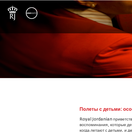
Полеты с детьми: осо
Royal Jordanian приветств
воспоминания, которые дет
когда летают с детьми, и 