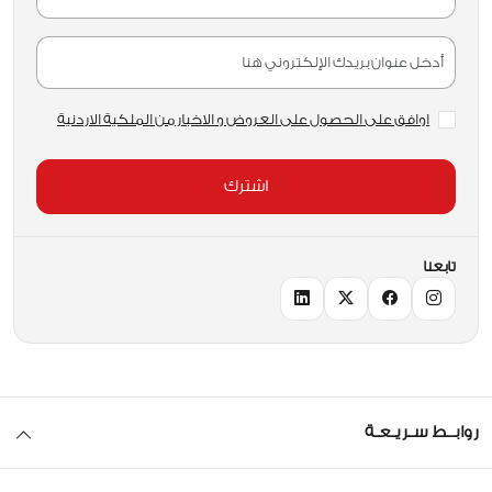
اوافق على الحصول على العروض و الاخبار من الملكية الاردنية
اشترك
تابعنا
روابــط سـريـعـة