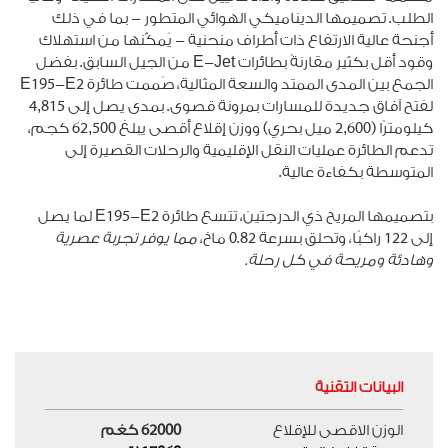
الطلب. تصميمها الديناميكي الهوائي المتطور - بما في ذلك
أجنحة عالية الارتفاع ذات أطراف منحنية - يُمكّنها من استهلاك
وقود أقل بكثير مقارنةً بطائرات E-Jet من الجيل السابق. بفضل
الجمع بين المدى الممتد والسعة المثالية، صُممت طائرة E195-E2
لفتح آفاق جديدة للمسارات بمرونة قصوى. بمدى يصل إلى 4,815
كيلومترًا (2,600 ميل بحري) ووزن إقلاع أقصى يبلغ 62,500 كجم،
تدعم الطائرة عمليات النقل الإقليمية والرحلات القصيرة إلى
المتوسطة بكفاءة عالية.
بتصميمها المريح ذي الدرجتين، تتسع طائرة E195-E2 لما يصل
إلى 122 راكبًا، وتحلق بسرعة 0.82 ماخ،
مما يوفر تجربة عصرية
وهادئة ومريحة في كل رحلة.
البيانات التقنية
الوزن الاقصى للإقلاع
62000 كغم