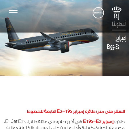
Toggle
vigation
السفر على متن طائرة إمبراير 195-E2 التابعة للخطوط
طائرة
إمبراير E195-E2
هي أكبر طائرة في عائلة طائرات E-Jet E2،
مصممة لتحقيق كفاءة وأداء عاليين على المسارات الكثيفة وعالية