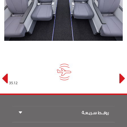
35.12
روابــط سـريـعـة