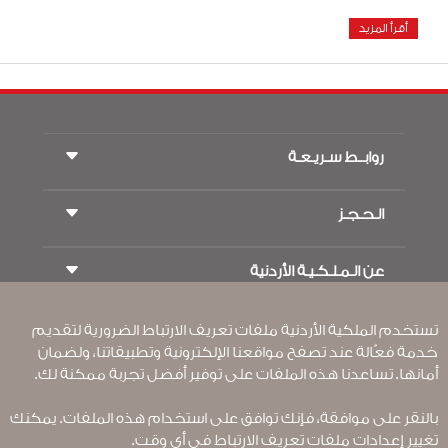
أقرأ المزيد
روابــط سـريـعـة
الـحـجـز
شروط السفر
مجلة الاجنحة الملكية
السفر أثناء الحمل
عن الـمـلـكـيـة الأردنية
حجز القطار
الأسئلة المتكرره
ايجار السيارات
ذوي الاحتياجات الخاصة
RJ بلا حدود
تستخدم الملكية الأردنية ملفات تعريف الارتباط الضرورية لتقديم
أعلن معنا
ون وورلد
عرض الطلاب
خدمة فعّالة عند تصفح مواقعنا الإلكترونية وتطبيقاتنا، ولضمان
انضم لعائلتنا
Accessibility Plan and Feedback Process
تكرم
أمانها. تساعدنا هذه الملفات على توفير أفضل تجربة ممكنة لك.
الأخبار
الإقامه لمسافري الترانزيت
سـيـا سة الخصوصية
القواعد المؤسسية الملزمة
بالنقر على موافقة، فإنك توافق على استخدام هذه الملفات. يمكنك
مكاتبنا حول العالم
شروط وأحكام العقد
تغيير إعدادات ملفات تعريف الارتباط في أي وقت.