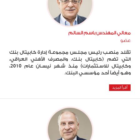
معالي المهندس باسم السالم
عضو
تقلد منصـب رئيـس مجلـس مجموعـة إدارة كابيتال بنك
التي تضم (كابيتال بنـك، والمصرف الأهلي العراقي،
وكابيتال للاسـتثمارات) منـذ شـهر نيسـان عام 2010،
وهـو أيضاً أحد مؤسسـي البنك.
أقرأ المزيد