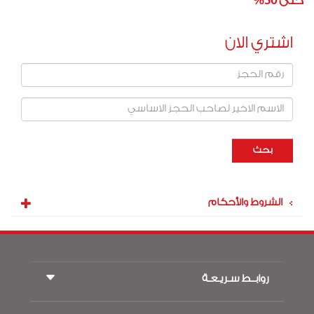
حتى 30%
اشتري الان
رقم
الحجز
الاسم
الاخير
لصاحب
الحجز
بحث
الاساسي
الشروط والأحكام
روابــط سـريـعـة