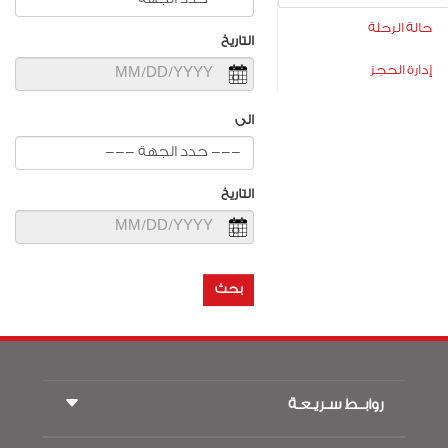
حالة الرحلة
التاريخ
إدارة الحجز
الى
التاريخ
بحث
روابــط سـريـعـة