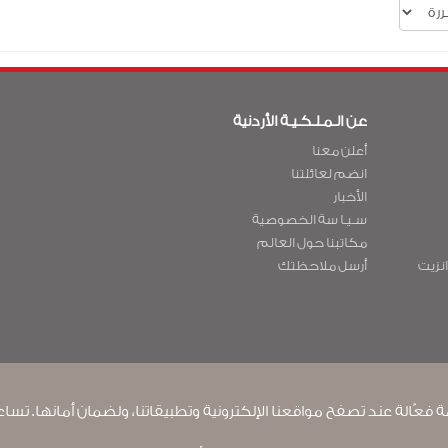
عن الـمـلـكـيـة الأردنية
أعلن معنا
انضم لعائلتنا
الأخبار
سـيـا سة الخصوصية
مكاتبنا حول العالم
انزيت
أرسل ملاحظتك
سياسة ملفات تعريف الارتباط
قواعد السفر إلى أمريكا الشمالية
سياسة خرق البيانا
 فعّالة عند تصفح مواقعنا الإلكترونية وتطبيقاتنا، ولضمان أمانها. تس
2026
©
Royal Jordan Airlines