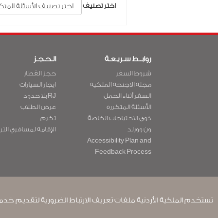
اختر تصنيف
روابــط سـريـعـة
الـحـجـز
شروط السفر
حجز القطار
مجلة الاجنحة الملكية
ايجار السيارات
السفر أثناء الحمل
RJ بلا حدود
الأسئلة المتكرره
عرض الطلاب
ذوي الاحتياجات الخاصة
تكرم
ون وورلد
الإقامه لمسافري التر
Accessibility Plan and
Feedback Process
القواعد المؤسسية الملزمة
شروط وأحكام العقد
تستخدم الملكية الأردنية ملفات تعريف الارتباط الضرورية لتقديم خدمة