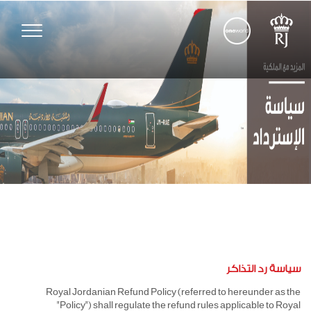
Toggle
vigation
سياسة رد التذاكر
Royal Jordanian Refund Policy (referred to hereunder as the
"Policy") shall regulate the refund rules applicable to Royal