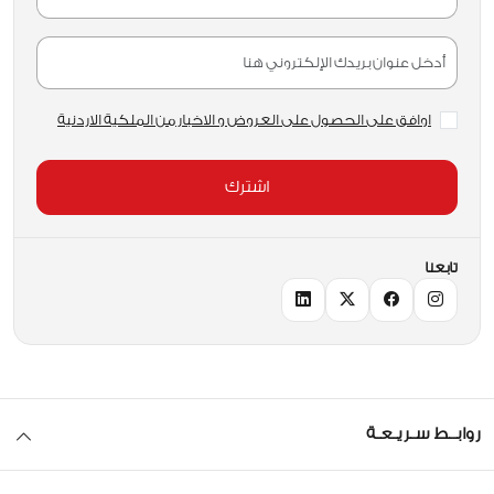
اوافق على الحصول على العروض و الاخبار من الملكية الاردنية
اشترك
تابعنا
روابــط سـريـعـة