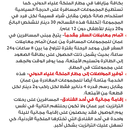
بكافة مزاياها في مطار الملكة علياء الدولي. كما
تستطيع المجموعات المسافرة على الدرجة السياحية
استخدام صالة كراون مقابل شراء قسيمة لكل فرد في
المجموعة (تكلفة هذه القسائم 30 دينار للشخص البالغ
و20 دينار للأطفال دون 12 عام).
اتمام معاملات السفر مقدماً
- يتيح مبنى المسافرين في
عمان للمجموعات المسافرة من عمان اتمام معاملات
السفر قبل موعد الرحلة بفترة تتراوح ما بين 8 ساعات و24
ساعة، بحيث يشمل ذلك الحصول على بطاقة الصعود
إلى الطائرة وتسليم الأمتعة، مما يوفر الوقت والجهد
على مجموعتك في المطار.
توفير المواصلات إلى مطار الملكة علياء الدولي
- هذه
الخدمة متاحة أيضاً للمجموعات المغادرة من عمان
مقابل رسم قدره 4 دنانير فقط لكل راكب و2 دينار لكل
قطعة من الأمتعة.
إقامة مجانية في أحد الفنادق
- المسافرين على رحلات
الترانزيت عبر عمان ولا تكون رحلتهم التالية في نفس
يوم الوصول فقد يحصلون على إقامة مجانية لليلة
واحدة في أحد الفنادق التي تختارها الملكية الأردنية، كي
تسهل عليك الترانزيت بشكل أكبر.