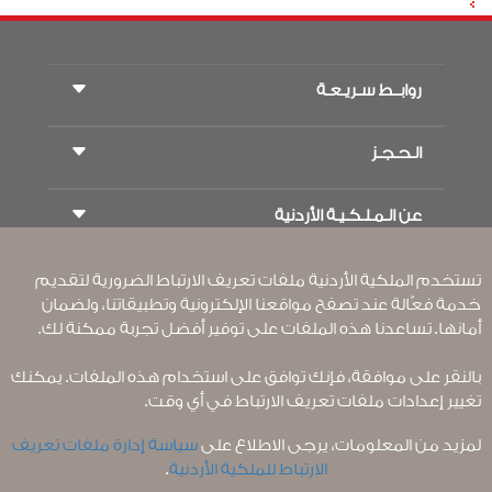
روابــط سـريـعـة
الـحـجـز
شروط السفر
مجلة الاجنحة الملكية
السفر أثناء الحمل
عن الـمـلـكـيـة الأردنية
حجز القطار
الأسئلة المتكرره
ايجار السيارات
ذوي الاحتياجات الخاصة
RJ بلا حدود
تستخدم الملكية الأردنية ملفات تعريف الارتباط الضرورية لتقديم
أعلن معنا
ون وورلد
عرض الطلاب
خدمة فعّالة عند تصفح مواقعنا الإلكترونية وتطبيقاتنا، ولضمان
انضم لعائلتنا
Accessibility Plan and Feedback Process
تكرم
أمانها. تساعدنا هذه الملفات على توفير أفضل تجربة ممكنة لك.
الأخبار
الإقامه لمسافري الترانزيت
سـيـا سة الخصوصية
القواعد المؤسسية الملزمة
بالنقر على موافقة، فإنك توافق على استخدام هذه الملفات. يمكنك
مكاتبنا حول العالم
شروط وأحكام العقد
تغيير إعدادات ملفات تعريف الارتباط في أي وقت.
أرسل ملاحظتك
سياسة ملفات تعريف الارتباط
لمزيد من المعلومات، يرجى الاطلاع على
سياسة إدارة ملفات تعريف
قواعد السفر إلى أمريكا الشمالية
الارتباط للملكية الأردنية
.
سياسة خرق البيانات الشخصية