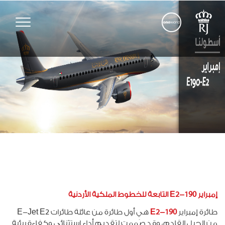
Toggle
vigation
إمبراير 190-E2 التابعة للخطوط الملكية الأردنية
طائرة إمبراير
190-E2
هي أول طائرة من عائلة طائرات E-Jet E2
من الجيل القادم، وقد صُممت لتقديم أداء استثنائي وكفاءة بيئية