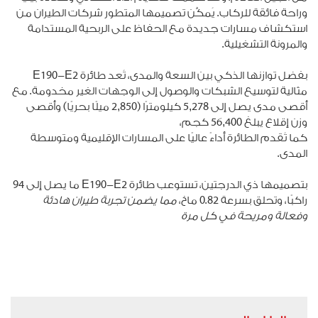
وراحة فائقة للركاب. يُمكّن تصميمها المتطور شركات الطيران من
استكشاف مسارات جديدة مع الحفاظ على الربحية المستدامة
والمرونة التشغيلية.
بفضل توازنها الذكي بين السعة والمدى، تُعد طائرة E190-E2
مثالية لتوسيع الشبكات والوصول إلى الوجهات الغير مخدومة. مع
أقصى مدى يصل إلى 5,278 كيلومترًا (2,850 ميلًا بحريًا) وأقصى
وزن إقلاع يبلغ 56,400 كجم،
كما تُقدم الطائرة أداءً عاليًا على المسارات الإقليمية ومتوسطة
المدى.
بتصميمها ذي الدرجتين، تستوعب طائرة E190-E2 ما يصل إلى 94
راكبًا، وتحلق بسرعة 0.82 ماخ،
مما يضمن تجربة طيران هادئة
وفعالة ومريحة في كل مرة