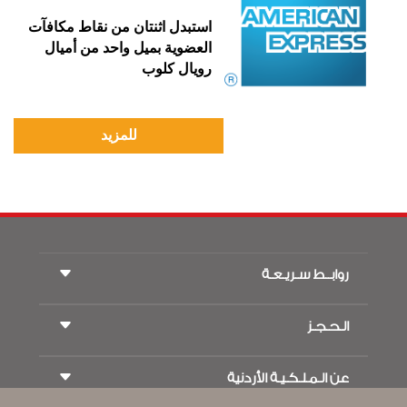
استبدل اثنتان من نقاط مكافآت
العضوية بميل واحد من أميال
رويال كلوب
للمزيد
روابــط سـريـعـة
الـحـجـز
شروط السفر
مجلة الاجنحة الملكية
السفر أثناء الحمل
عن الـمـلـكـيـة الأردنية
حجز القطار
الأسئلة المتكرره
ايجار السيارات