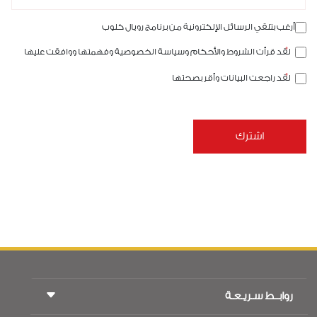
أرغب بتلقي الرسائل الإلكترونية من برنامج رويال كلوب
لقد قرأت الشروط والأحكام وسياسة الخصوصية وفهمتها ووافقت عليها
لقد راجعت البيانات وأقر بصحتها
روابــط سـريـعـة