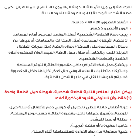
بالإضافة إلى وزن الأمتعة اليدوية المسموح به، يُسمح للمسافرين بحمل
قطعة شخصية واحدة (1)، وذلك وفقًا للقيود التالية:
الأبعاد القصوى: 20 × 40 × 35 سم.
الوزن الأقصى: 5 كغم.
يجب وضع القطعة الشخصية أسفل المقعد الموجود أمام المسافر.
لا تخضع الأجهزة المساعدة (مثل العكازات، والدعامات، أو غيرها من
وسائل المساعدة على الحركة) ولوازم الرضع (مثل عربات الأطفال
القابلة للطي بالكامل أو سلال حمل الرضع) لقيود الوزن المذكورة أعلاه
الخاصة بالقطعة الشخصية.
ويخضع حمل هذه الأغراض داخل مقصورة الطائرة لتوفر المساحة
واستيفاء متطلبات السلامة. وفي حال تعذر تخزينها داخل المقصورة،
فسيتم قبولها للنقل في عنبر الشحن بالطائرة.
يمكن اعتبار العناصر التالية قطعة شخصية، شريطة حمل قطعة واحدة
(1) فقط، وأن تستوفي القيود المذكورة أعلاه:
عربة أطفال قابلة للطي بالكامل أو كرسي دفع للأطفال أو سلة حمل
للرضيع، ويُسمح بحملها داخل مقصورة الطائرة حسب توفر المساحة.
مظلة أو عصا للمشي.
كاميرا صغيرة و/أو منظار (دربيل).
كمية معقولة من مواد القراءة لاستخدامها أثناء الرحلة.