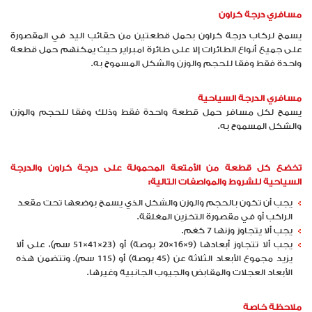
مسافري درجة كراون
يسمح لركاب درجة كراون بحمل قطعتين من حقائب اليد في المقصورة
على جميع أنواع الطائرات إلا على طائرة امبراير حيث يمكنهم حمل قطعة
واحدة فقط وفقا للحجم والوزن والشكل المسموح به.
مسافري الدرجة السياحية
يسمح لكل مسافر حمل قطعة واحدة فقط وذلك وفقا للحجم والوزن
والشكل المسموح به.
تخضع كل قطعة من الأمتعة المحمولة على درجة كراون والدرجة
السياحية للشروط والمواصفات التالية:
يجب أن تكون بالحجم والوزن والشكل الذي يسمح بوضعها تحت مقعد
الراكب أو في مقصورة التخزين المغلقة.
يجب ألا يتجاوز وزنها 7 كغم.
يجب ألا تتجاوز أبعادها (9×16×20 بوصة) أو (23×41×51 سم)، على ألا
يزيد مجموع الأبعاد الثلاثة عن (45 بوصة) أو (115 سم). وتتضمن هذه
الأبعاد العجلات والمقابض والجيوب الجانبية وغيرها.
ملاحظة خاصة