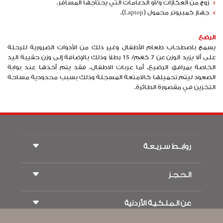
زوج من العكازات و/أو الدعامات التي يحتاجها المسافر.
جهاز كمبيوتر محمول (Laptop).
الرضع
يسمح باصطحاب طعام الأطفال وغير ذلك من الأدوات الضرورية للرحلة
على ألا يزيد الوزن عن 7 كغم/ 15 رطلاً وذلك بالإضافة إلى وزن حقيبة اليد
الخاصة بمرافق الرضيع. أما عربات الاطفال، فقد يتم أخذها عند بوابة
الصعود ليتم تحميلها كالامتعة المسجلة وذلك بسبب محدودية مساحة
التخزين في مقصورة الطائرة.
روابــط سـريـعـة
الـحـجـز
شروط السفر
مجلة الاجنحة الملكية
السفر أثناء الحمل
عن الـمـلـكـيـة الأردنية
حجز القطار
الأسئلة المتكرره
ايجار السيارات