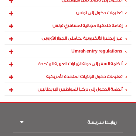
الدخول إلى تايلاند لغير المواطنين
تعليمات دخول إلى تونس
إقامة فندقية مجانية لمسافري تونس
فيزا إنجلترا الألكترونية لحاملي الجواز الأوروبي
Umrah entry regulations
أنظمة السفر إلى دولة الإمارات العربية المتحدة
تعليمات دخول الولايات المتحدة الأمريكية
أنظمة الدخول إلى تركيا للمواطنين البريطانيين
روابــط سـريـعـة