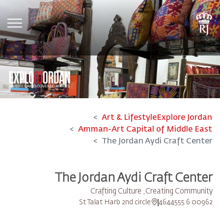
tion
Art & Lifestyle
Explore Jordan
Amman-Art Capital of Middle East
The Jordan Aydi Craft Center
The Jordan Aydi Craft Center
Crafting Culture ,Creating Community
St Talat Harb 2nd circle
00962 6 4644555