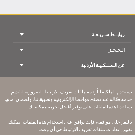
روابــط سـريـعـة
الـحـجـز
شروط السفر
مجلة الاجنحة الملكية
السفر أثناء الحمل
عن الـمـلـكـيـة الأردنية
حجز القطار
الأسئلة المتكرره
ايجار السيارات
ذوي الاحتياجات الخاصة
RJ بلا حدود
أعلن معنا
ون وورلد
عرض الطلاب
انضم لعائلتنا
Accessibility Plan and Feedback Process
تكرم
تستخدم الملكية الأردنية ملفات تعريف الارتباط الضرورية لتقديم
الأخبار
الإقامه لمسافري الترانزيت
خدمة فعّالة عند تصفح مواقعنا الإلكترونية وتطبيقاتنا، ولضمان أمانها.
سـيـا سة الخصوصية
مكاتبنا حول العالم
تساعدنا هذه الملفات على توفير أفضل تجربة ممكنة لك.
أرسل ملاحظتك
القواعد المؤسسية الملزمة
بالنقر على موافقة، فإنك توافق على استخدام هذه الملفات. يمكنك
شروط وأحكام العقد
تغيير إعدادات ملفات تعريف الارتباط في أي وقت.
سياسة ملفات تعريف الارتباط