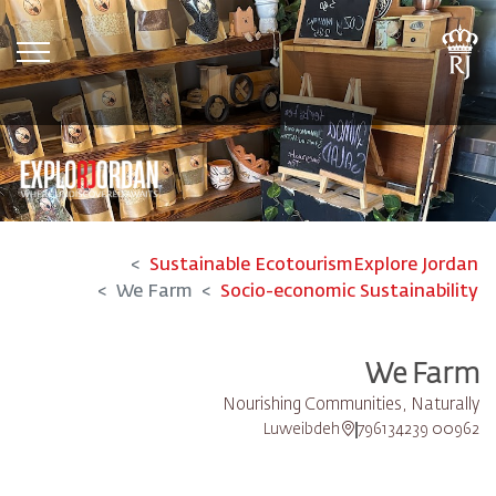
tion
Sustainable Ecotourism
Explore Jordan
We Farm
Socio-economic Sustainability
We Farm
Nourishing Communities, Naturally
Luweibdeh
00962 796134239