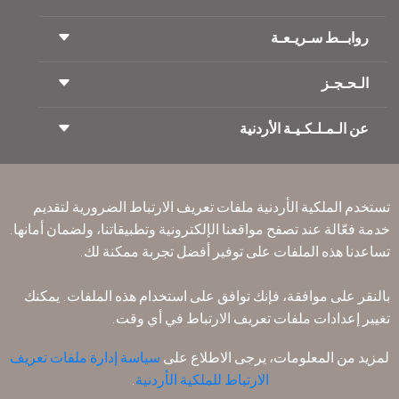
روابــط سـريـعـة
الـحـجـز
شروط السفر
مجلة الاجنحة الملكية
السفر أثناء الحمل
عن الـمـلـكـيـة الأردنية
حجز القطار
الأسئلة المتكرره
ايجار السيارات
ذوي الاحتياجات الخاصة
RJ بلا حدود
أعلن معنا
ون وورلد
عرض الطلاب
انضم لعائلتنا
Accessibility Plan and Feedback Process
تكرم
تستخدم الملكية الأردنية ملفات تعريف الارتباط الضرورية لتقديم
الأخبار
الإقامه لمسافري الترانزيت
خدمة فعّالة عند تصفح مواقعنا الإلكترونية وتطبيقاتنا، ولضمان أمانها.
سـيـا سة الخصوصية
مكاتبنا حول العالم
تساعدنا هذه الملفات على توفير أفضل تجربة ممكنة لك.
أرسل ملاحظتك
القواعد المؤسسية الملزمة
بالنقر على موافقة، فإنك توافق على استخدام هذه الملفات. يمكنك
شروط وأحكام العقد
تغيير إعدادات ملفات تعريف الارتباط في أي وقت.
سياسة ملفات تعريف الارتباط
قواعد السفر إلى أمريكا الشمالية
لمزيد من المعلومات، يرجى الاطلاع على
سياسة إدارة ملفات تعريف
سياسة خرق البيانات الشخصية
الارتباط للملكية الأردنية
.
سـيـا سة الخصوصية