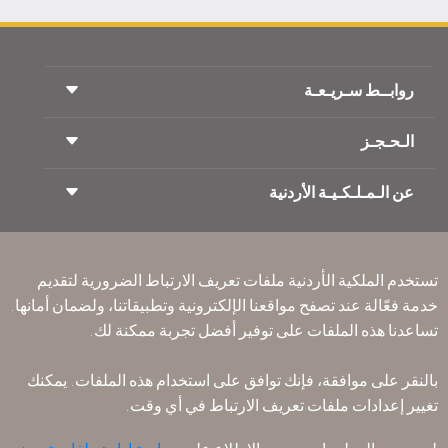
روابــط سـريـعـة
الـحـجـز
شروط السفر
مجلة الاجنحة الملكية
السفر أثناء الحمل
عن الـمـلـكـيـة الأردنية
حجز القطار
الأسئلة المتكرره
ايجار السيارات
ذوي الاحتياجات الخاصة
RJ بلا حدود
أعلن معنا
ون وورلد
عرض الطلاب
انضم لعائلتنا
Accessibility Plan and Feedback Process
تكرم
تستخدم الملكية الأردنية ملفات تعريف الارتباط الضرورية لتقديم
الأخبار
الإقامه لمسافري الترانزيت
خدمة فعّالة عند تصفح مواقعنا الإلكترونية وتطبيقاتنا، ولضمان أمانها.
سـيـا سة الخصوصية
مكاتبنا حول العالم
تساعدنا هذه الملفات على توفير أفضل تجربة ممكنة لك.
أرسل ملاحظتك
القواعد المؤسسية الملزمة
بالنقر على موافقة، فإنك توافق على استخدام هذه الملفات. يمكنك
شروط وأحكام العقد
تغيير إعدادات ملفات تعريف الارتباط في أي وقت.
سياسة ملفات تعريف الارتباط
قواعد السفر إلى أمريكا الشمالية