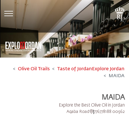
tion
Olive Oil Trails
Taste of Jordan
Explore Jordan
MAIDA
MAIDA
Explore the Best Olive Oil in Jordan
Aqaba Road
00962 776778188