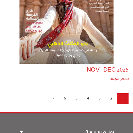
NOV-DEC 2025
تصفح مجلتنا
»
6
5
4
3
2
1
روابــط سـريـعـة