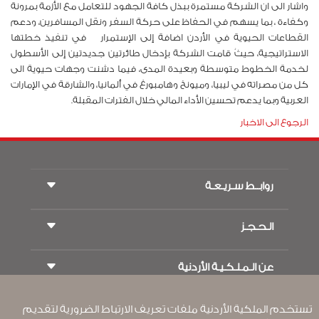
واشار الى ان الشركة مستمرة ببذل كافة الجهود
للتعامل مع الأزمة بمرونة
وكفاءة ، بما يسهم في الحفاظ على حركة السفر ونقل المسافرين، ودعم
القطاعات الحيوية في الأردن اضافة إلى الإستمرار في تنفيذ
خطتها
الاستراتيجية، حيثُ قامت الشركة بإدخال طائرتين جديدتين إلى الأسطول
لخدمة الخطوط متوسطة وبعيدة المدى، فيما دشنت وجهات حيوية الى
كل من مصراته في ليبيا، وميونخ وهامبورغ في ألمانيا، والشارقة في الإمارات
العربية
وبما يدعم
تحسين الأداء المالي خلال الفترات المقبلة
.
الرجوع الى الاخبار
روابــط سـريـعـة
الـحـجـز
شروط السفر
مجلة الاجنحة الملكية
السفر أثناء الحمل
عن الـمـلـكـيـة الأردنية
حجز القطار
الأسئلة المتكرره
ايجار السيارات
ذوي الاحتياجات الخاصة
RJ بلا حدود
تستخدم الملكية الأردنية ملفات تعريف الارتباط الضرورية لتقديم
أعلن معنا
ون وورلد