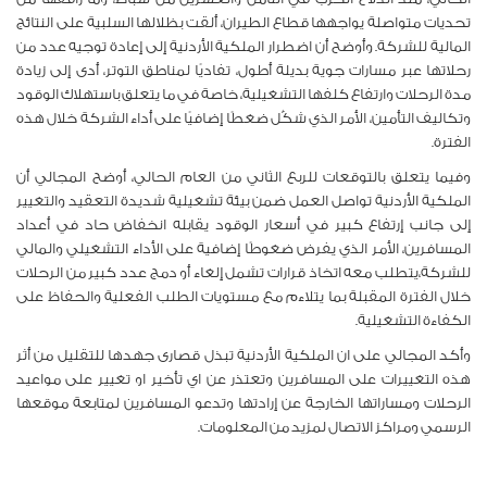
تحديات متواصلة يواجهها قطاع الطيران، ألقت بظلالها السلبية على النتائج
المالية للشركة. وأوضح أن اضطرار الملكية الأردنية إلى إعادة توجيه عدد من
رحلاتها عبر مسارات جوية بديلة أطول، تفاديًا لمناطق التوتر، أدى إلى زيادة
مدة الرحلات وارتفاع كلفها التشغيلية، خاصة في ما يتعلق باستهلاك الوقود
وتكاليف التأمين، الأمر الذي شكّل ضغطًا إضافيًا على أداء الشركة خلال هذه
الفترة
.
وفيما يتعلق بالتوقعات للربع الثاني من العام الحالي، أوضح المجالي أن
الملكية الأردنية تواصل العمل ضمن بيئة تشغيلية شديدة التعقيد والتغيير
إلى جانب إرتفاع كبير في أسعار الوقود يقابله انخفاض حاد في أعداد
المسافرين، الأمر الذي يفرض ضغوطًا إضافية على الأداء التشغيلي والمالي
للشركة،يتطلب معه اتخاذ قرارات تشمل إلغاء أو دمج عدد كبير من الرحلات
خلال الفترة المقبلة بما يتلاءم مع مستويات الطلب الفعلية والحفاظ على
الكفاءة التشغيلية.
وأكد المجالي على ان الملكية الأردنية تبذل قصارى جهدها للتقليل من أثر
هذه التغييرات على المسافرين وتعتذر عن اي تأخير او تغيير على مواعيد
الرحلات ومساراتها الخارجة عن إرادتها وتدعو المسافرين لمتابعة موقعها
الرسمي ومراكز الاتصال لمزيد من المعلومات.