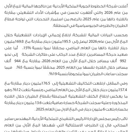
أعلنت شركة الخطوط الجوية الملكية الأردنية عن نتائجها المالية للربع الأول
من عام 2026 والتي أظهرت تحسن في مؤشرات الأداء التشغيلي مقارنة
بالفترة ذاتها من عام 2025، بالرغم من استمرار التحديات التي تواجه قطاع
الطيران والظروف الجيوسياسية في المنطقة.
وبحسب البيانات المالية للشركة، ارتفع إجمالي الإيرادات التشغيلية خلال
الربع الأول من عام 2026 ليصل إلى
195.5
مليون دينار، مقارنة مع
169.8
مليون
دينار للفترة ذاتها من العام الماضي، محققاً نمواً بنسبة
15%
، أما على
صعيد حركة المسافرين، ارتفع عدد الركاب على طائرات الشركة إلى نحو
992
ألف مسافر خلال الربع الأول من العام 2026، مقارنة مع
944
ألف
مسافر خلال الفترة نفسها من العام 2025، محققاً نمواً بنسبة
5
%، فيما
سجلت ساعات الطيران نمواً ملحوظاً بنسبة
19
%.
وفي المقابل ارتفعت التكاليف التشغيلية إلى
176.5
مليون دينار مقارنة مع
157.4
مليون دينار خلال الربع الأول من العام الماضي، وبنسبة بلغت
12
%، وهو
ما يعكس ارتفاع الكلف التشغيلية المرتبطة بقطاع الطيران خلال الفترة
المذكورة
وعليه سجلت الشركة خسارة صافية بلغت 13.6 مليون دينار مقارنة
بخسارة بلغت 6 مليون دينار في الربع الاول من العام 2025 .
نائب رئيس مجلس الإدارة/الرئيس التنفيذي للملكية الأردنية، المهندس سامر
المجالي، قال إن الظروف الاستثنائية التي شهدها الربع الأول من العام
الحالي، منذ اندلاع الحرب في الثامن والعشرين من شباط، وما رافقها من