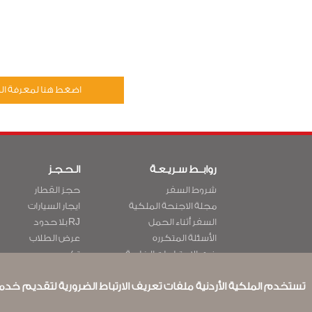
اضغط هنا لمعرفة الم
روابــط سـريـعـة
الـحـجـز
شروط السفر
حجز القطار
مجلة الاجنحة الملكية
ايجار السيارات
السفر أثناء الحمل
RJ بلا حدود
الأسئلة المتكرره
عرض الطلاب
ذوي الاحتياجات الخاصة
تكرم
ون وورلد
الإقامه لمسافري التر
تستخدم الملكية الأردنية ملفات تعريف الارتباط الضرورية لتقديم خدمة
Accessibility Plan and
Feedback Process