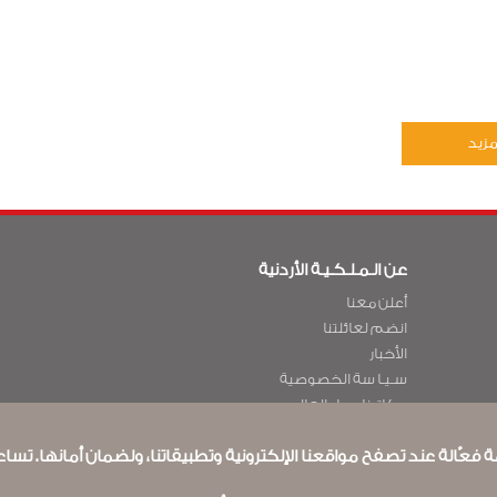
زيد
عن الـمـلـكـيـة الأردنية
أعلن معنا
انضم لعائلتنا
الأخبار
سـيـا سة الخصوصية
مكاتبنا حول العالم
انزيت
أرسل ملاحظتك
 فعّالة عند تصفح مواقعنا الإلكترونية وتطبيقاتنا، ولضمان أمانها. تس