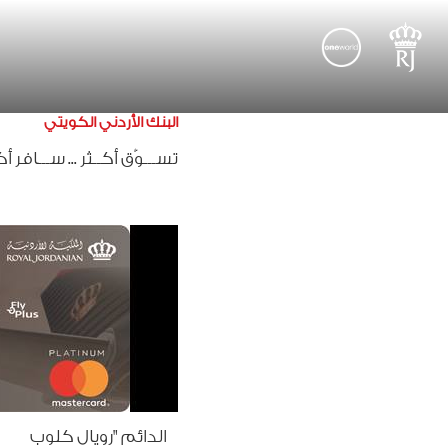
البنك الأردني الكويتي
تســـوّق أكــثر
...
ســـافر أك
الدائم
"
رويال
كلوب