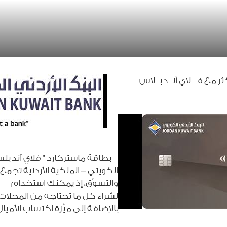
ثر مع فـــلاي آنــد بــلاس
بطاقة ماستركارد
"
فلاي آند ب
الكويتي
–
الملكية الأردنية تجمع
والتسوّق، إذ يمكنك استخدا
لشراء كل ما تحتاجه من المحلات ا
بالإضافة إلى ميّزة اكتساب الأمي