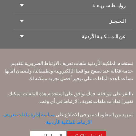
روابــط سـريـعـة
الـحـجـز
شروط السفر
مجلة الاجنحة الملكية
السفر أثناء الحمل
عن الـمـلـكـيـة الأردنية
حجز القطار
الأسئلة المتكرره
ايجار السيارات
ذوي الاحتياجات الخاصة
RJ بلا حدود
أعلن معنا
ون وورلد
عرض الطلاب
انضم لعائلتنا
Accessibility Plan and Feedback Process
تكرم
تستخدم الملكية الأردنية ملفات تعريف الارتباط الضرورية لتقديم
الأخبار
الإقامه لمسافري الترانزيت
خدمة فعّالة عند تصفح مواقعنا الإلكترونية وتطبيقاتنا، ولضمان أمانها.
سـيـا سة الخصوصية
مكاتبنا حول العالم
تساعدنا هذه الملفات على توفير أفضل تجربة ممكنة لك.
أرسل ملاحظتك
القواعد المؤسسية الملزمة
بالنقر على موافقة، فإنك توافق على استخدام هذه الملفات. يمكنك
شروط وأحكام العقد
تغيير إعدادات ملفات تعريف الارتباط في أي وقت.
سياسة ملفات تعريف الارتباط
قواعد السفر إلى أمريكا الشمالية
لمزيد من المعلومات، يرجى الاطلاع على
سياسة إدارة ملفات تعريف
سياسة خرق البيانات الشخصية
الارتباط للملكية الأردنية
.
سـيـا سة الخصوصية
سياسة الاسترداد