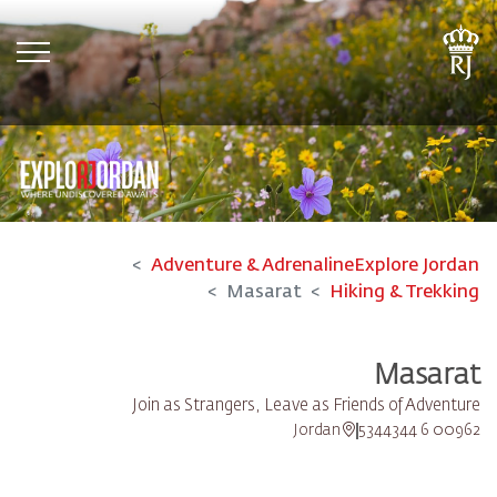
tion
Adventure & Adrenaline
Explore Jordan
Masarat
Hiking & Trekking
Masarat
Join as Strangers, Leave as Friends of Adventure
Jordan
00962 6 5344344