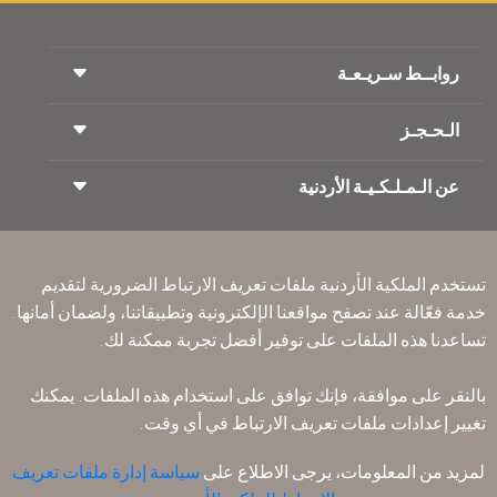
روابــط سـريـعـة
الـحـجـز
شروط السفر
مجلة الاجنحة الملكية
السفر أثناء الحمل
عن الـمـلـكـيـة الأردنية
حجز القطار
الأسئلة المتكرره
ايجار السيارات
ذوي الاحتياجات الخاصة
RJ بلا حدود
أعلن معنا
ون وورلد
عرض الطلاب
انضم لعائلتنا
Accessibility Plan and Feedback Process
تكرم
تستخدم الملكية الأردنية ملفات تعريف الارتباط الضرورية لتقديم
الأخبار
الإقامه لمسافري الترانزيت
خدمة فعّالة عند تصفح مواقعنا الإلكترونية وتطبيقاتنا، ولضمان أمانها.
سـيـا سة الخصوصية
مكاتبنا حول العالم
تساعدنا هذه الملفات على توفير أفضل تجربة ممكنة لك.
أرسل ملاحظتك
القواعد المؤسسية الملزمة
بالنقر على موافقة، فإنك توافق على استخدام هذه الملفات. يمكنك
شروط وأحكام العقد
تغيير إعدادات ملفات تعريف الارتباط في أي وقت.
سياسة ملفات تعريف الارتباط
قواعد السفر إلى أمريكا الشمالية
لمزيد من المعلومات، يرجى الاطلاع على
سياسة إدارة ملفات تعريف
سياسة خرق البيانات الشخصية